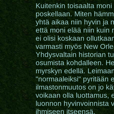
Kuitenkin toisaalta mon
poskellaan. Miten hämmäs
yhtä aikaa niin hyvin ja n
että moni elää niin kui
ei olisi koskaan ollutkaa
varmasti myös New Orle
Yhdysvaltain historian 
osumista kohdalleen. Heill
myrskyn edellä. Leimaama
"normaaleiksi" pyritään 
ilmastonmuutos on jo kä
voikaan olla luottamus, 
luonnon hyvinvoinnista vo
ihmiseen itseensä.