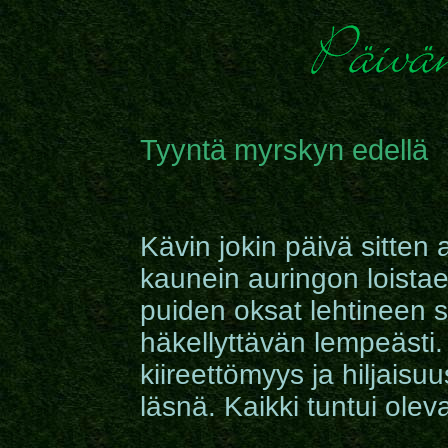
Tyyntä myrskyn edellä
Kävin jokin päivä sitten
kaunein auringon loistae
puiden oksat lehtineen si
häkellyttävän lempeästi.
kiireettömyys ja hiljaisu
läsnä. Kaikki tuntui ole