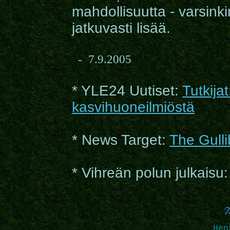
mahdollisuutta - varsink
jatkuvasti lisää.
- 7.9.2005
* YLE24 Uutiset:
Tutkija
kasvihuoneilmiöstä
* News Target:
The Gullib
* Vihreän polun julkaisu
Hen