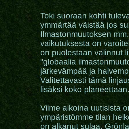
Toki suoraan kohti tulev
ymmärtää väistää jos su
Ilmastonmuutoksen mm. 
vaikutuksesta on varoitel
on puolestaan valinnut 
"
globaalia ilmastonmuuto
järkevämpää ja halvemp
Valitettavasti tämä linja
lisäksi koko planeettaan
Viime aikoina uutisista o
ympäristömme tilan heike
on alkanut sulaa, Grönl