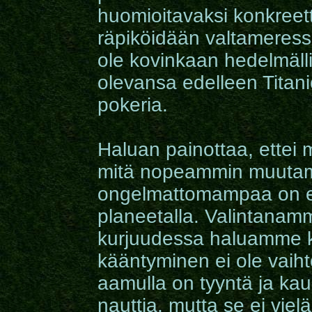
huomioitavaksi konkreetti
räpiköidään valtameressä
ole kovinkaan hedelmällis
olevansa edelleen Titan
pokeria.
Haluan painottaa, ettei m
mitä nopeammin muutam
ongelmattomampaa on el
planeetalla. Valintanam
kurjuudessa haluamme k
kääntyminen ei ole vaiht
aamulla on tyyntä ja kaun
nauttia, mutta se ei viel