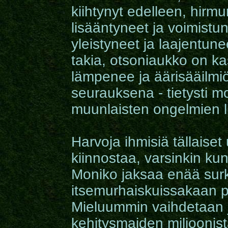
kiihtynyt edelleen, hirm
lisääntyneet ja voimistu
yleistyneet ja laajentun
takia, otsoniaukko on kas
lämpenee ja äärisääilmiö
seurauksena - tietysti m
muunlaisten ongelmien li
Harvoja ihmisiä tällaiset
kiinnostaa, varsinkin k
Moniko jaksaa enää surku
itsemurhaiskuissakaan pä
Mieluummin vaihdetaan
kehitysmaiden miljoonist