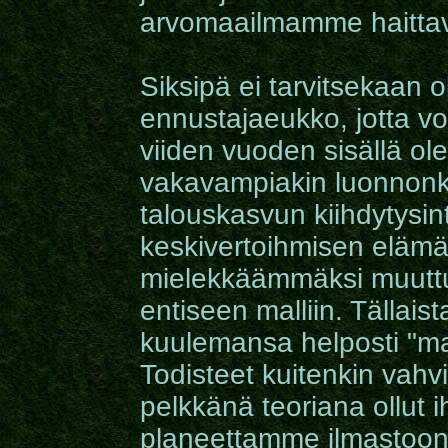
arvomaailmamme haittava
Siksipä ei tarvitsekaan
ennustajaeukko, jotta v
viiden vuoden sisällä ol
vakavampiakin luonnonka
talouskasvun kiihdytysint
keskivertoihmisen elämä
mielekkäämmäksi muuttu
entiseen malliin. Tällais
kuulemansa helposti "ma
Todisteet kuitenkin vahv
pelkkänä teoriana ollut 
planeettamme ilmastoo