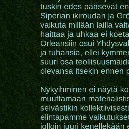
tuskin edes pääsevät enä
Siperian ikiroudan ja Gr
vaikuta millään lailla va
haittaa ja uhkaa ei koet
Orleansiin osui Yhdysval
ja tuhansia, ellei kymmen
suuri osa teollisuusmai
olevansa itsekin ennen p
Nykyihminen ei näytä ko
muuttamaan materialisti
selvästikin kollektiivise
elintapamme vaikutukset 
jolloin juuri kenellekään