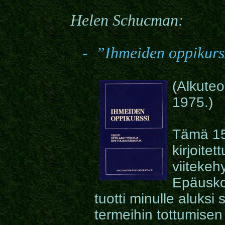
Helen Schucman
:
-
”
Ihmeiden oppikurs
(Alkuteo
1975.)
Tämä 15
kirjoite
viitekeh
Epäusko
tuotti minulle aluksi
termeihin tottumisen 