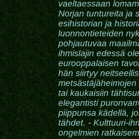
vaeltaessaan lomam
Norjan tuntureita ja 
esihistorian ja histo
luonnontieteiden nyky
pohjautuvaa maailma
ihmislajin edessä ol
eurooppalaisen tavo
hän siirtyy neitseell
metsästäjäheimojen pa
tai kaukaisiin tähtis
elegantisti puronvar
piippunsa kädellä, j
tähdet. - Kulttuuri-i
ongelmien ratkaisem