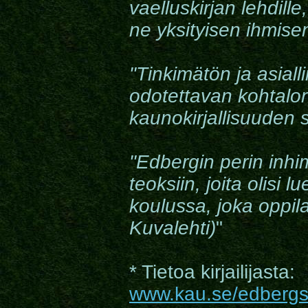
vaelluskirjan lehdill
ne yksityisen ihmis
"Tinkimätön ja asial
odotettavan kohtalon
kaunokirjallisuuden 
"Edbergin perin inhimi
teoksiin, joita olisi 
koulussa, joka oppi
Kuvalehti)
"
* Tietoa kirjailijasta:
www.kau.se/edbergst