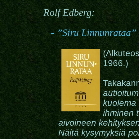
Rolf
Edberg:
- ”
Siru Linnunrataa
”
(Alkuteos
1966.)
Takakanne
autioitu
kuolema 
ihminen 
aivoineen kehitykse
Näitä kysymyksiä poh